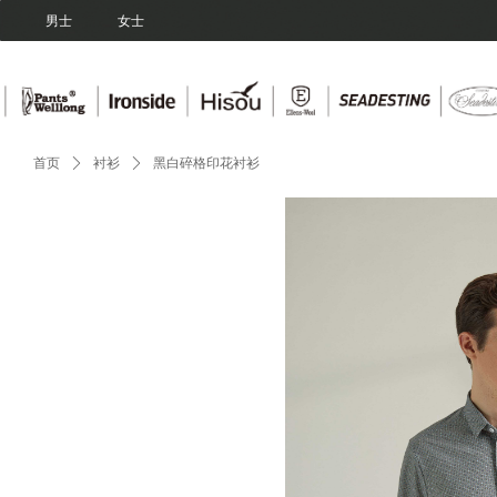
Control Render Error!ControlType:productSlideBind,StyleName:Style1,Co
男士
女士
首页
ꄲ
衬衫
ꄲ
黑白碎格印花衬衫