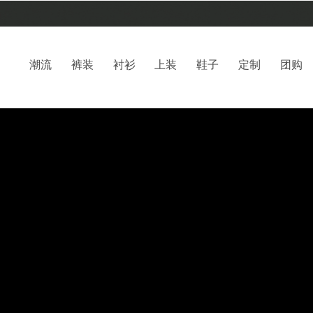
潮流
裤装
衬衫
上装
鞋子
定制
团购